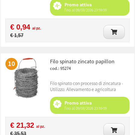
Promo attiva
fino al 09/08/2026 23:59:59
€ 0,94
al pz.
€ 1,57
filo spinato zincato papillon
10
cod.: 95274
Filo spinato con processo di zincatura -
Utilizzo: Allevamento e agricoltura
Promo attiva
fino al 09/08/2026 23:59:59
€ 21,32
al pz.
€ 35,53