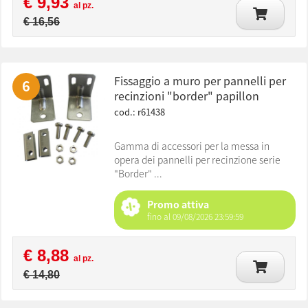
€ 9,93
al pz.
€ 16,56
fissaggio a muro per pannelli per
6
recinzioni "border" papillon
cod.: r61438
Gamma di accessori per la messa in
opera dei pannelli per recinzione serie
"Border" ...
Promo attiva
fino al 09/08/2026 23:59:59
€ 8,88
al pz.
€ 14,80