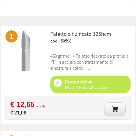
paletto a t zincato 125hcm
1
cod.: 50598
450 gr/mq)"> Paletto ricavato da profilo a
"T" in acciaio con trattamento di
zincatura a caldo - ...
Promo attiva
fino al 09/08/2026 23:59:59
€ 12,65
a cn.
€ 21,08