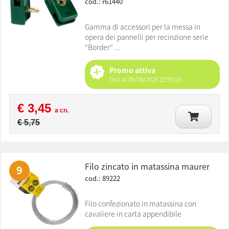
cod.: r61440
Gamma di accessori per la messa in
opera dei pannelli per recinzione serie
"Border" ...
Promo attiva
fino al 09/08/2026 23:59:59
€ 3,45
a cn.
€ 5,75
filo zincato in matassina maurer
9
cod.: 89222
Filo confezionato in matassina con
cavaliere in carta appendibile