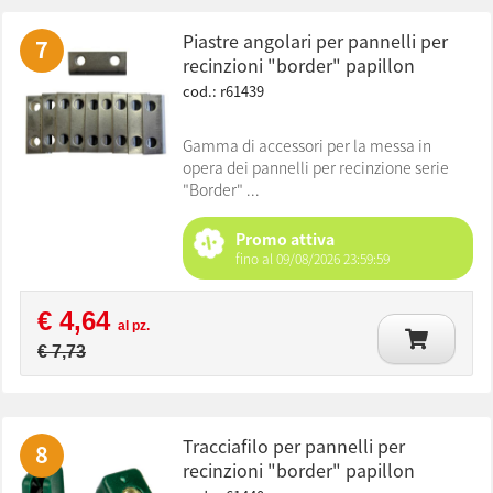
piastre angolari per pannelli per
7
recinzioni "border" papillon
cod.: r61439
Gamma di accessori per la messa in
opera dei pannelli per recinzione serie
"Border" ...
Promo attiva
fino al 09/08/2026 23:59:59
€ 4,64
al pz.
€ 7,73
tracciafilo per pannelli per
8
recinzioni "border" papillon