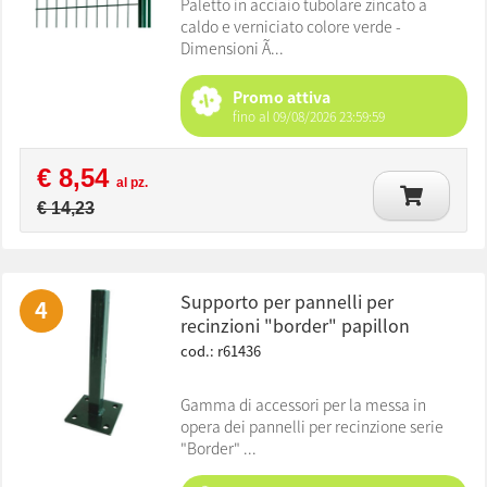
Paletto in acciaio tubolare zincato a
caldo e verniciato colore verde -
Dimensioni Ã...
Promo attiva
fino al 09/08/2026 23:59:59
€ 8,54
al pz.
€ 14,23
supporto per pannelli per
4
recinzioni "border" papillon
cod.: r61436
Gamma di accessori per la messa in
opera dei pannelli per recinzione serie
"Border" ...