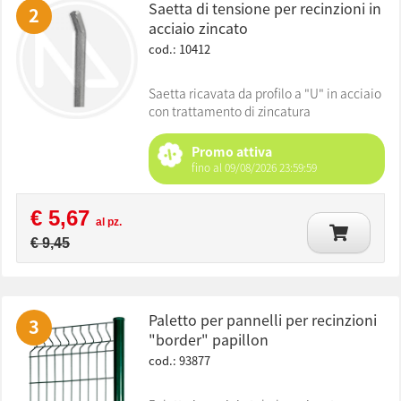
saetta di tensione per recinzioni in
2
acciaio zincato
cod.: 10412
Saetta ricavata da profilo a "U" in acciaio
con trattamento di zincatura
Promo attiva
fino al 09/08/2026 23:59:59
€ 5,67
al pz.
€ 9,45
paletto per pannelli per recinzioni
3
"border" papillon
cod.: 93877