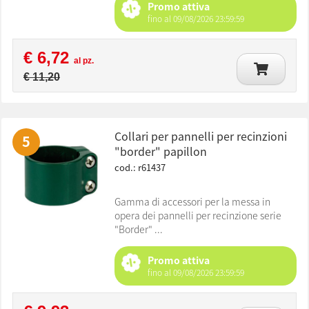
Promo attiva
fino al 09/08/2026 23:59:59
€ 6,72
al pz.
€ 11,20
collari per pannelli per recinzioni
5
"border" papillon
cod.: r61437
Gamma di accessori per la messa in
opera dei pannelli per recinzione serie
"Border" ...
Promo attiva
fino al 09/08/2026 23:59:59