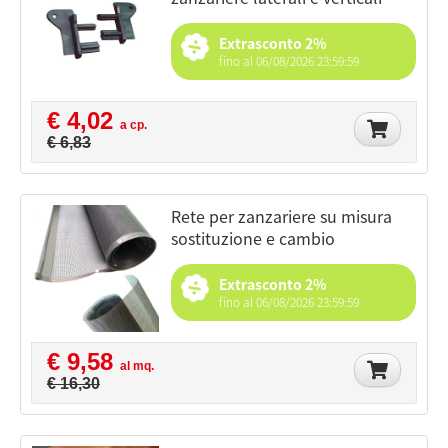
Extrasconto 2%
fino al 06/08/2026 23:59:59
€ 4,02
a cp.
€ 6,83
rete per zanzariere su misura
sostituzione e cambio
Extrasconto 2%
fino al 06/08/2026 23:59:59
€ 9,58
al mq.
€ 16,30