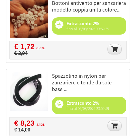
bottoni antivento per zanzariera
modello coppia unita colore...
Extrasconto 2%
fino al 06/08/2026 23:59:59
€ 1,72
a cn.
€ 2,94
spazzolino in nylon per
zanzariere e tende da sole –
base ...
Extrasconto 2%
fino al 06/08/2026 23:59:59
€ 8,23
al pz.
€ 14,00