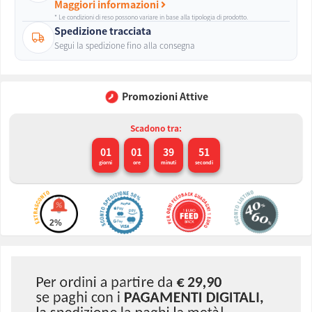
Maggiori informazioni
* Le condizioni di reso possono variare in base alla tipologia di prodotto.
Spedizione tracciata
Segui la spedizione fino alla consegna
Promozioni Attive
Scadono tra:
01
01
39
49
giorni
ore
minuti
secondi
2%