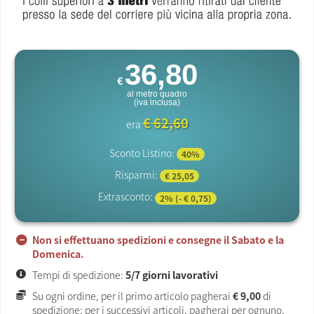
36,80
€
al metro quadro
(iva inclusa)
€ 62,60
era
Sconto Listino:
40%
Risparmi:
€ 25,05
Extrasconto:
2% (- € 0,75)
Non si effettuano spedizioni e consegne il Sabato e la
Domenica.
Tempi di spedizione:
5/7 giorni lavorativi
Su ogni ordine, per il primo articolo pagherai
€ 9,00
di
spedizione; per i successivi articoli, pagherai per ognuno,