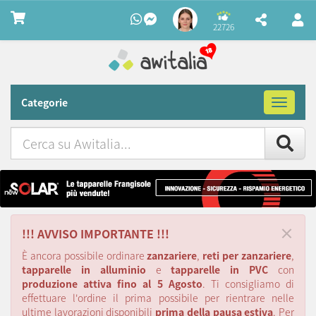
22726
Categorie
Toggle
navigat
Cerca
su
Awitalia
×
!!! AVVISO IMPORTANTE !!!
È ancora possibile ordinare
zanzariere
,
reti per zanzariere
,
tapparelle in alluminio
e
tapparelle in PVC
con
produzione attiva fino al 5 Agosto
. Ti consigliamo di
effettuare l'ordine il prima possibile per rientrare nelle
ultime lavorazioni disponibili
prima della pausa estiva
. Per