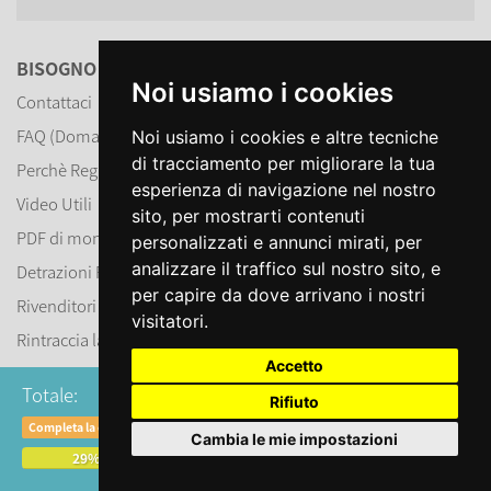
BISOGNO D'AIUTO?
Noi usiamo i cookies
Contattaci
FAQ (Domande Frequenti)
Noi usiamo i cookies e altre tecniche
di tracciamento per migliorare la tua
Perchè Registrarsi?
esperienza di navigazione nel nostro
Video Utili
sito, per mostrarti contenuti
PDF di montaggio articoli
personalizzati e annunci mirati, per
analizzare il traffico sul nostro sito, e
Detrazioni Fiscali 2026
per capire da dove arrivano i nostri
Rivenditori
visitatori.
Rintraccia la tua spedizione
Accetto
€ 36,799
Totale:
Rifiuto
NOVITÀ
Completa la configurazione al 100% per calcolare il prezzo definitivo
Cambia le mie impostazioni
Foto dei nostri clienti
29%