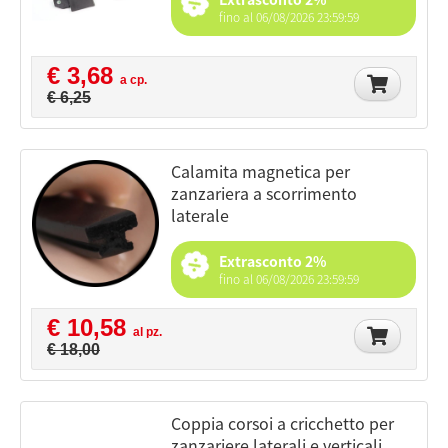
fino al 06/08/2026 23:59:59
€ 3,68
a cp.
€ 6,25
calamita magnetica per
zanzariera a scorrimento
laterale
Extrasconto 2%
fino al 06/08/2026 23:59:59
€ 10,58
al pz.
€ 18,00
coppia corsoi a cricchetto per
zanzariere laterali e verticali