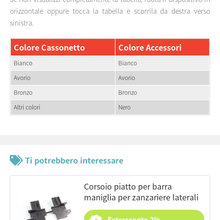
orizzontale oppure tocca la tabella e scorrila da destra verso
sinistra.
Colore Cassonetto
Colore Accessori
Bianco
Bianco
Avorio
Avorio
Bronzo
Bronzo
Altri colori
Nero
Ti potrebbero interessare
corsoio piatto per barra
maniglia per zanzariere laterali
Extrasconto 2%