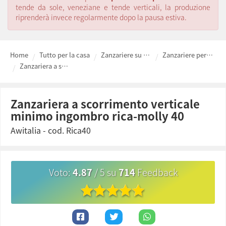
tende da sole, veneziane e tende verticali, la produzione
riprenderà invece regolarmente dopo la pausa estiva.
Home
Tutto per la casa
Zanzariere su misura economiche - prezzi e preventivi
Zanzariere per finestre a scorrimento verticale
Zanzariera a scorrimento verticale minimo ingombro Rica-Molly 40
zanzariera a scorrimento verticale
minimo ingombro rica-molly 40
Awitalia
- cod.
Rica40
Voto
:
4.87
/
5
su
714
Feedback