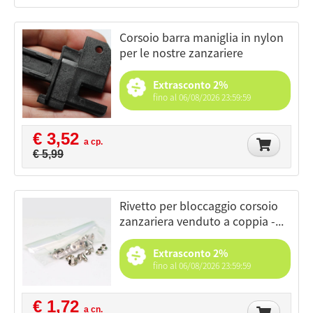
corsoio barra maniglia in nylon
per le nostre zanzariere
Extrasconto 2%
fino al 06/08/2026 23:59:59
€ 3,52
a cp.
€ 5,99
rivetto per bloccaggio corsoio
zanzariera venduto a coppia -...
Extrasconto 2%
fino al 06/08/2026 23:59:59
€ 1,72
a cn.