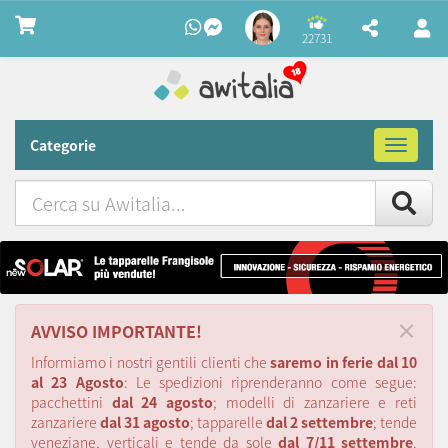
22731
Categorie
Toggle
navigat
Cerca
su
Awitalia
×
AVVISO IMPORTANTE!
Informiamo i nostri gentili clienti che
saremo in ferie dal 10
al 23 Agosto
: Le spedizioni riprenderanno come segue:
pacchettini
dal 24 agosto
; modelli di zanzariere e reti
zanzariere
dal 31 agosto
; tapparelle
dal 2 settembre
; tende
veneziane, verticali e tende da sole
dal 7/11 settembre
.