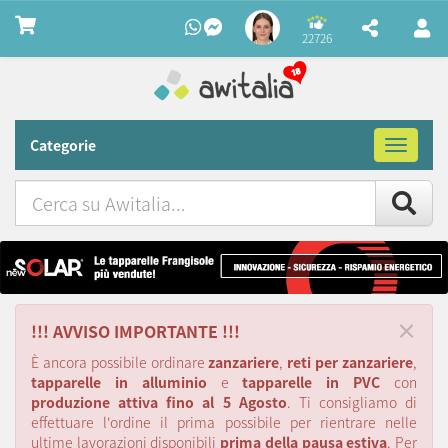
22726
Categorie
Toggle
navigat
Cerca
su
Awitalia
×
!!! AVVISO IMPORTANTE !!!
È ancora possibile ordinare
zanzariere
,
reti per zanzariere
,
tapparelle in alluminio
e
tapparelle in PVC
con
produzione attiva fino al 5 Agosto
. Ti consigliamo di
effettuare l'ordine il prima possibile per rientrare nelle
ultime lavorazioni disponibili
prima della pausa estiva
. Per