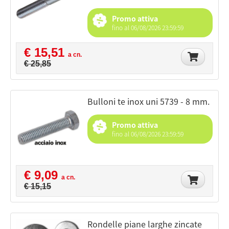
Promo attiva
fino al 06/08/2026 23:59:59
€ 15,51
a cn.
€ 25,85
bulloni te inox uni 5739 - 8 mm.
Promo attiva
fino al 06/08/2026 23:59:59
€ 9,09
a cn.
€ 15,15
rondelle piane larghe zincate