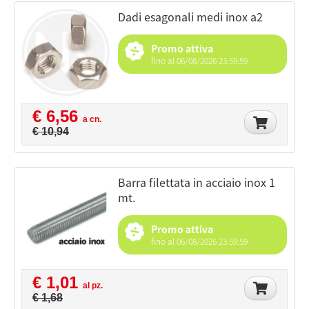
dadi esagonali medi inox a2
Promo attiva
fino al 06/08/2026 23:59:59
€ 6,56
a cn.
€ 10,94
barra filettata in acciaio inox 1
mt.
Promo attiva
fino al 06/08/2026 23:59:59
€ 1,01
al pz.
€ 1,68