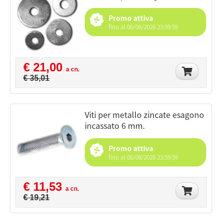
Promo attiva
fino al 06/08/2026 23:59:59
€ 21,00
a cn.
€ 35,01
viti per metallo zincate esagono
incassato 6 mm.
Promo attiva
fino al 06/08/2026 23:59:59
€ 11,53
a cn.
€ 19,21