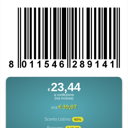
23,44
€
a confezione
(iva inclusa)
€ 39,07
era
Sconto Listino:
40%
Risparmi: