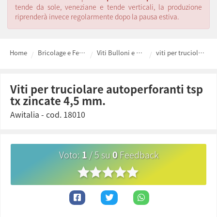
tende da sole, veneziane e tende verticali, la produzione
riprenderà invece regolarmente dopo la pausa estiva.
Home
Bricolage e Ferramenta fai da te
Viti Bulloni e Dadi
viti per truciolare autoperforanti tsp tx zincate 4,5 mm.
viti per truciolare autoperforanti tsp
tx zincate 4,5 mm.
Awitalia
- cod.
18010
Voto
:
1
/
5
su
0
Feedback