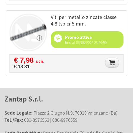
viti per metallo zincate classe
4.8 tsp cr 5 mm.
Promo attiva
fino al 06/08/2026 23:59:59
€ 7,98
a cn.
€ 13,31
Zantap S.r.l.
Sede Legale:
Piazza 2 Giugno N.9, 70010 Valenzano (Ba)
Tel./Fax:
080-8976563 | 080-8976559
Sede Produttiva:
Strada Provinciale 70 (Adelfia-Ceglie) km