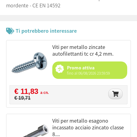
mordente - CE EN 14592
Ti potrebbero interessare
viti per metallo zincate
autofilettanti tc cr 4,2 mm.
Promo attiva
fino al 06/08/2026 23:59:59
€ 11,83
a cn.
€ 19,71
viti per metallo esagono
incassato acciaio zincato classe
8....