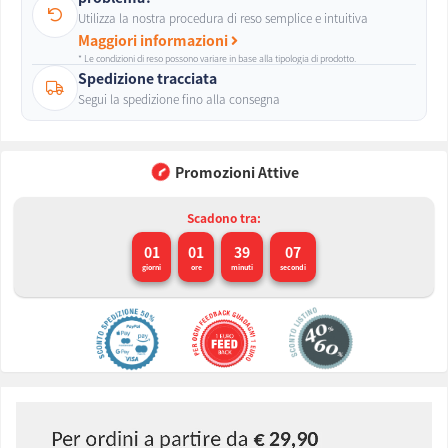
Utilizza la nostra procedura di reso semplice e intuitiva
Maggiori informazioni
* Le condizioni di reso possono variare in base alla tipologia di prodotto.
Spedizione tracciata
Segui la spedizione fino alla consegna
Promozioni Attive
Scadono tra:
01
01
39
06
giorni
ore
minuti
secondi