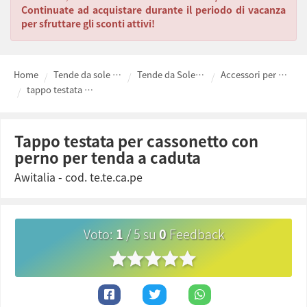
Continuate ad acquistare durante il periodo di vacanza
per sfruttare gli sconti attivi!
Home
Tende da sole e Giardinaggio
Tende da Sole Tempotest su misura
Accessori per tende da sole fai da te
tappo testata per cassonetto con perno per tenda a caduta
tappo testata per cassonetto con
perno per tenda a caduta
Awitalia
- cod.
te.te.ca.pe
Voto
:
1
/
5
su
0
Feedback