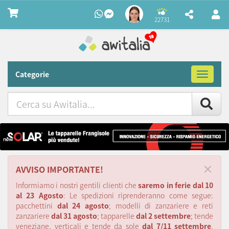
22731
Categorie
Toggle
navigat
Cerca
su
Awitalia
×
AVVISO IMPORTANTE!
Informiamo i nostri gentili clienti che
saremo in ferie dal 10
al 23 Agosto
: Le spedizioni riprenderanno come segue:
pacchettini
dal 24 agosto
; modelli di zanzariere e reti
zanzariere
dal 31 agosto
; tapparelle
dal 2 settembre
; tende
veneziane, verticali e tende da sole
dal 7/11 settembre
.