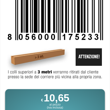
10,65
€
al pezzo
(iva inclusa)