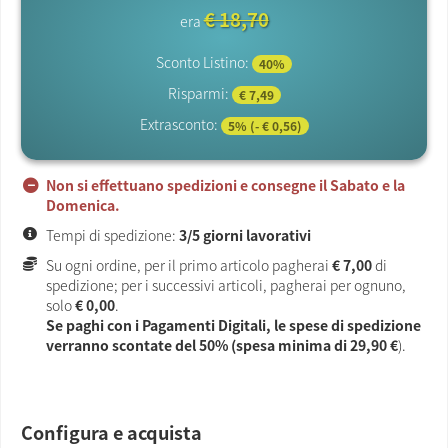
€ 18,70
era
Sconto Listino:
40%
Risparmi:
€ 7,49
Extrasconto:
5% (- € 0,56)
Non si effettuano spedizioni e consegne il Sabato e la
Domenica.
Tempi di spedizione:
3/5 giorni lavorativi
Su ogni ordine, per il primo articolo pagherai
€ 7,00
di
spedizione; per i successivi articoli, pagherai per ognuno,
solo
€ 0,00
.
Se paghi con i Pagamenti Digitali, le spese di spedizione
verranno scontate del 50% (spesa minima di
29,90 €
).
Configura e acquista