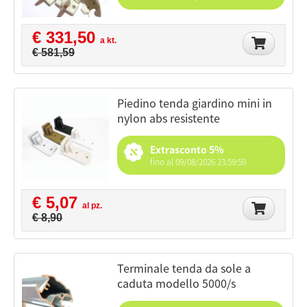
€ 331,50
a kt.
€ 581,59
piedino tenda giardino mini in
nylon abs resistente
Extrasconto 5%
fino al 09/08/2026 23:59:59
€ 5,07
al pz.
€ 8,90
terminale tenda da sole a
caduta modello 5000/s