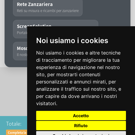
Rete Zanzariera
Reti su misura e ricambi per zanzariere
ScreenSolution
Portale dedicato a zanzariere, tapparelle e tende
Noi usiamo i cookies
Moschita
Noi usiamo i cookies e altre tecniche
Il nostro storico marchio di zanzariere
di tracciamento per migliorare la tua
esperienza di navigazione nel nostro
sito, per mostrarti contenuti
personalizzati e annunci mirati, per
analizzare il traffico sul nostro sito, e
per capire da dove arrivano i nostri
visitatori.
Accetto
€ 10,65
Totale:
Rifiuto
Completa la configurazione al 100% per calcolare il prezzo definitivo