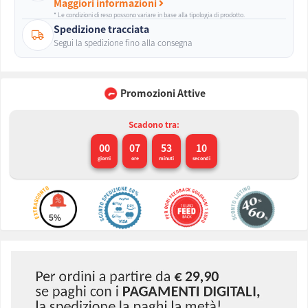
Maggiori informazioni
* Le condizioni di reso possono variare in base alla tipologia di prodotto.
Spedizione tracciata
Segui la spedizione fino alla consegna
Promozioni Attive
Scadono tra:
00
07
53
09
giorni
ore
minuti
secondi
5%