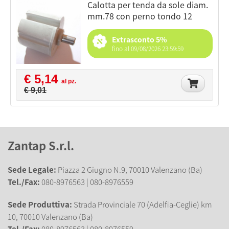
calotta per tenda da sole diam.
mm.78 con perno tondo 12
Extrasconto 5%
fino al 09/08/2026 23:59:59
€ 5,14
al pz.
€ 9,01
Zantap S.r.l.
Sede Legale:
Piazza 2 Giugno N.9, 70010 Valenzano (Ba)
Tel./Fax:
080-8976563 | 080-8976559
Sede Produttiva:
Strada Provinciale 70 (Adelfia-Ceglie) km
10, 70010 Valenzano (Ba)
Tel./Fax:
080-8976563 | 080-8976559