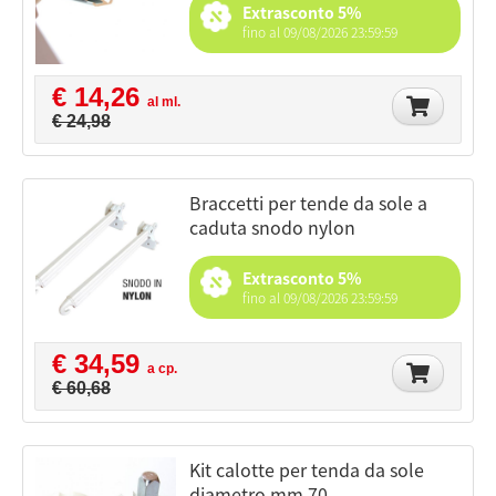
Extrasconto 5%
fino al 09/08/2026 23:59:59
€ 14,26
al ml.
€ 24,98
braccetti per tende da sole a
caduta snodo nylon
Extrasconto 5%
fino al 09/08/2026 23:59:59
€ 34,59
a cp.
€ 60,68
kit calotte per tenda da sole
diametro mm.70