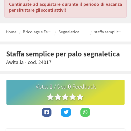
Continuate ad acquistare durante il periodo di vacanza
per sfruttare gli sconti attivi!
Home
Bricolage e Ferramenta fai da te
Segnaletica
staffa semplice per palo segnaletica
staffa semplice per palo segnaletica
Awitalia
- cod.
24017
Voto
:
1
/
5
su
0
Feedback