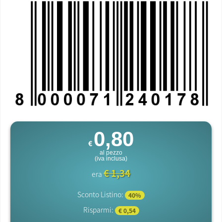
0,80
€
al pezzo
(iva inclusa)
€ 1,34
era
Sconto Listino:
40%
Risparmi:
€ 0,54