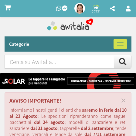
22731
Categorie
Toggle
navigat
Cerca
su
Awitalia
×
AVVISO IMPORTANTE!
Informiamo i nostri gentili clienti che
saremo in ferie dal 10
al 23 Agosto
: Le spedizioni riprenderanno come segue:
pacchettini
dal 24 agosto
; modelli di zanzariere e reti
zanzariere
dal 31 agosto
; tapparelle
dal 2 settembre
; tende
veneziane, verticali e tende da sole
dal 7/11 settembre
.