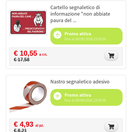
cartello segnaletico di
informazione "non abbiate
paura del ...
Promo attiva
fino al 09/08/2026 23:59:59
€ 10,55
a cn.
€ 17,58
nastro segnaletico adesivo
Promo attiva
fino al 09/08/2026 23:59:59
€ 4,93
al pz.
€ 8,21