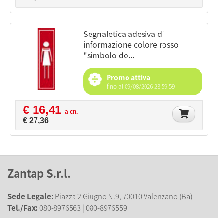
segnaletica adesiva di
informazione colore rosso
"simbolo do...
Promo attiva
fino al 09/08/2026 23:59:59
€ 16,41
a cn.
€ 27,36
Zantap S.r.l.
Sede Legale:
Piazza 2 Giugno N.9, 70010 Valenzano (Ba)
Tel./Fax:
080-8976563 | 080-8976559