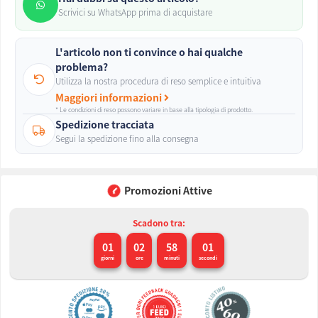
Scrivici su WhatsApp prima di acquistare
L'articolo non ti convince o hai qualche
problema?
Utilizza la nostra procedura di reso semplice e intuitiva
Maggiori informazioni
* Le condizioni di reso possono variare in base alla tipologia di prodotto.
Spedizione tracciata
Segui la spedizione fino alla consegna
Promozioni Attive
Scadono tra:
01
02
58
01
giorni
ore
minuti
secondi