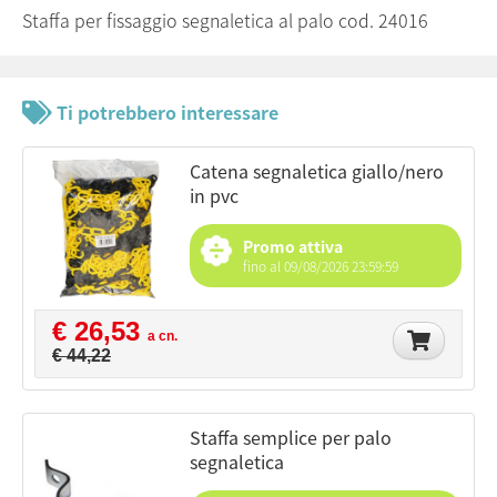
Staffa per fissaggio segnaletica al palo cod. 24016
Ti potrebbero interessare
catena segnaletica giallo/nero
in pvc
Promo attiva
fino al 09/08/2026 23:59:59
€ 26,53
a cn.
€ 44,22
staffa semplice per palo
segnaletica