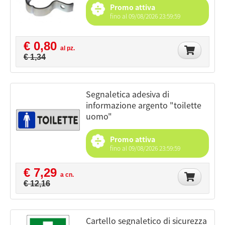
Promo attiva
fino al 09/08/2026 23:59:59
€ 0,80
al pz.
€ 1,34
segnaletica adesiva di
informazione argento "toilette
uomo"
Promo attiva
fino al 09/08/2026 23:59:59
€ 7,29
a cn.
€ 12,16
cartello segnaletico di sicurezza