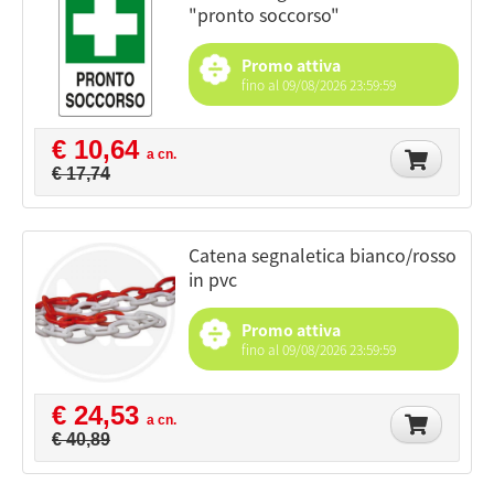
"pronto soccorso"
Promo attiva
fino al 09/08/2026 23:59:59
€ 10,64
a cn.
€ 17,74
catena segnaletica bianco/rosso
in pvc
Promo attiva
fino al 09/08/2026 23:59:59
€ 24,53
a cn.
€ 40,89