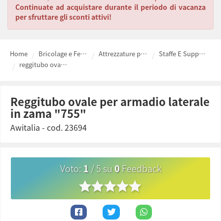
Continuate ad acquistare durante il periodo di vacanza
per sfruttare gli sconti attivi!
Home
Bricolage e Ferramenta fai da te
Attrezzature per Edilizia
Staffe E Supporti
reggitubo ovale per armadio laterale in zama "755"
reggitubo ovale per armadio laterale
in zama "755"
Awitalia
- cod.
23694
Voto
:
1
/
5
su
0
Feedback