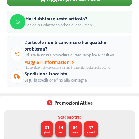
Hai dubbi su questo articolo?
Scrivici su WhatsApp prima di acquistare
L'articolo non ti convince o hai qualche
problema?
Utilizza la nostra procedura di reso semplice e intuitiva
Maggiori informazioni
* Le condizioni di reso possono variare in base alla tipologia di prodotto.
Spedizione tracciata
Segui la spedizione fino alla consegna
Promozioni Attive
Scadono tra:
01
14
04
36
giorni
ore
minuti
secondi