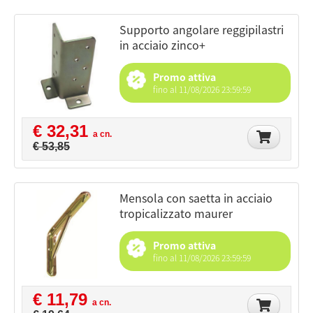
supporto angolare reggipilastri
in acciaio zinco+
Promo attiva
fino al 11/08/2026 23:59:59
€ 32,31
a cn.
€ 53,85
mensola con saetta in acciaio
tropicalizzato maurer
Promo attiva
fino al 11/08/2026 23:59:59
€ 11,79
a cn.