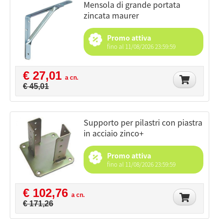
mensola di grande portata
zincata maurer
Promo attiva
fino al 11/08/2026 23:59:59
€ 27,01
a cn.
€ 45,01
supporto per pilastri con piastra
in acciaio zinco+
Promo attiva
fino al 11/08/2026 23:59:59
€ 102,76
a cn.
€ 171,26