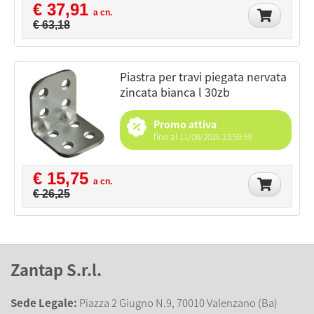
€ 37,91
a cn.
€ 63,18
piastra per travi piegata nervata
zincata bianca l 30zb
Promo attiva
fino al 11/08/2026 23:59:59
€ 15,75
a cn.
€ 26,25
Zantap S.r.l.
Sede Legale:
Piazza 2 Giugno N.9, 70010 Valenzano (Ba)