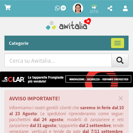
22731
Categorie
Toggle
navigat
Cerca
su
Awitalia
×
AVVISO IMPORTANTE!
Informiamo i nostri gentili clienti che
saremo in ferie dal 10
al 23 Agosto
: Le spedizioni riprenderanno come segue:
pacchettini
dal 24 agosto
; modelli di zanzariere e reti
zanzariere
dal 31 agosto
; tapparelle
dal 2 settembre
; tende
veneziane, verticali e tende da sole
dal 7/11 settembre
.