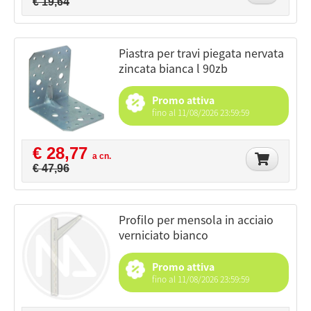
€ 19,64
piastra per travi piegata nervata
zincata bianca l 90zb
Promo attiva
fino al 11/08/2026 23:59:59
€ 28,77
a cn.
€ 47,96
profilo per mensola in acciaio
verniciato bianco
Promo attiva
fino al 11/08/2026 23:59:59