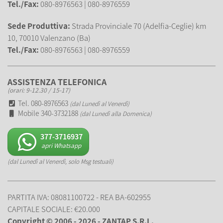
Tel./Fax:
080-8976563 | 080-8976559
Sede Produttiva:
Strada Provinciale 70 (Adelfia-Ceglie) km
10, 70010 Valenzano (Ba)
Tel./Fax:
080-8976563 | 080-8976559
ASSISTENZA TELEFONICA
(orari: 9-12.30 / 15-17)
Tel. 080-8976563
(dal Lunedì al Venerdì)
Mobile 340-3732188
(dal Lunedì alla Domenica)
377-3716937
apri Whatsapp
(dal Lunedì al Venerdì, solo Msg testuali)
PARTITA IVA: 08081100722 - REA BA-602955
CAPITALE SOCIALE: €20.000
Copyright © 2006 - 2026 - ZANTAP S.R.L.