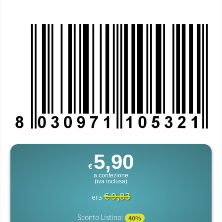
5,90
€
a confezione
(iva inclusa)
€ 9,83
era
Sconto Listino:
40%