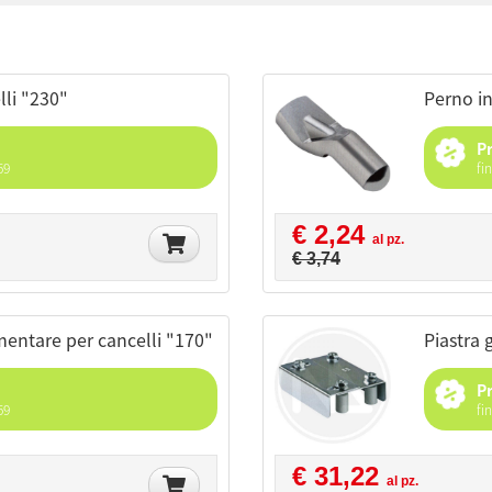
lli "230"
perno i
P
59
fi
€ 2,24
al pz.
€ 3,74
ementare per cancelli "170"
piastra
P
59
fi
€ 31,22
al pz.