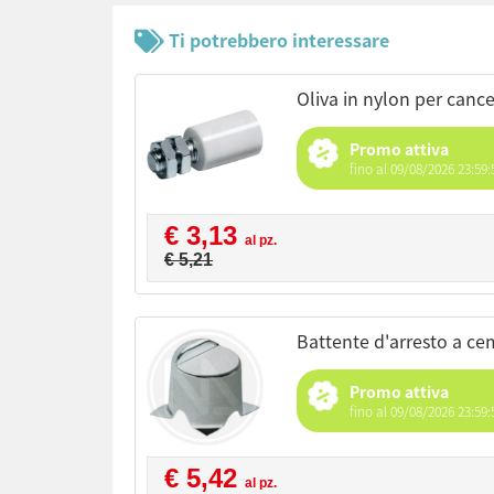
Ti potrebbero interessare
oliva in nylon per cance
Promo attiva
fino al 09/08/2026 23:59:
€ 3,13
al pz.
€ 5,21
battente d'arresto a c
Promo attiva
fino al 09/08/2026 23:59:
€ 5,42
al pz.