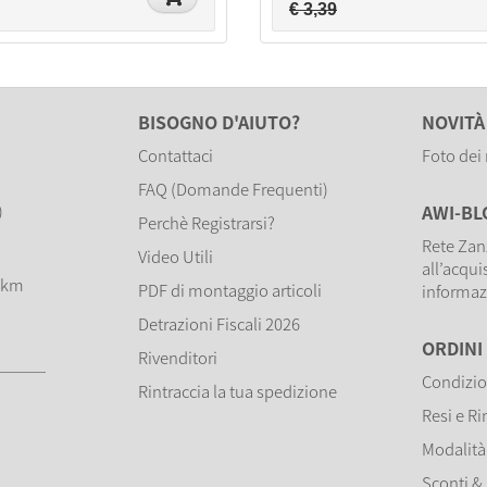
€ 3,39
BISOGNO D'AIUTO?
NOVITÀ
Contattaci
Foto dei 
FAQ (Domande Frequenti)
)
AWI-B
Perchè Registrarsi?
Rete Zan
Video Utili
all’acqui
) km
PDF di montaggio articoli
informaz
Detrazioni Fiscali 2026
ORDINI
Rivenditori
Condizio
Rintraccia la tua spedizione
Resi e R
Modalità
Sconti &