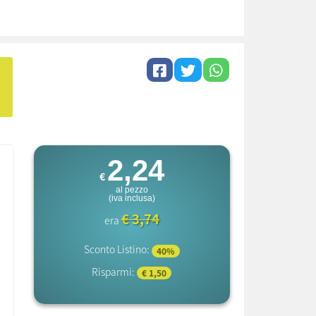
2,24
€
al pezzo
(iva inclusa)
€ 3,74
era
Sconto Listino:
40%
Risparmi:
€ 1,50