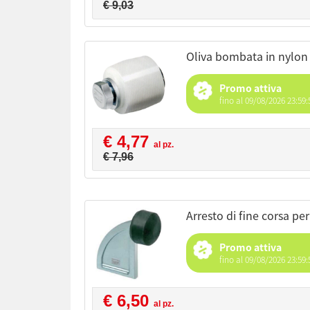
€ 9,03
oliva bombata in nylon
Promo attiva
fino al 09/08/2026 23:59:
€ 4,77
al pz.
€ 7,96
arresto di fine corsa pe
Promo attiva
fino al 09/08/2026 23:59:
€ 6,50
al pz.