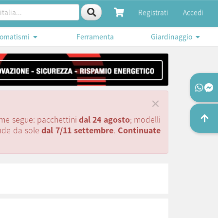
Registrati
Accedi
omatismi
Ferramenta
Giardinaggio
×
ome segue: pacchettini
dal 24 agosto
; modelli
ende da sole
dal 7/11 settembre
.
Continuate