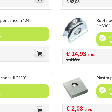
€ 52,03
 per cancelli "240"
ruota per cancelli supporto aperto gola "v"
"fc330"
59
P
fi
€ 14,93
al pz.
€ 24,88
r cancelli "200"
piastra
P
59
fi
€ 2,03
al pz.