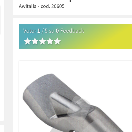
Awitalia
- cod.
20605
Voto
:
1
/
5
su
0
Feedback