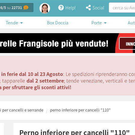
Help!
Social
.6/5
su
22731
Tende
Box Doccia
Porte
Aut
in ferie dal 10 al 23 Agosto
: Le spedizioni riprenderanno c
; tapparelle
dal 2 settembre
; tende veneziane, verticali e t
per sfruttare gli sconti attivi!
 per cancelli e serrande
perno inferiore per cancelli "110"
perno inferiore per cancelli "110"