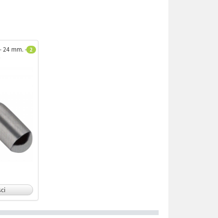
- 24 mm. -
2
6
ci