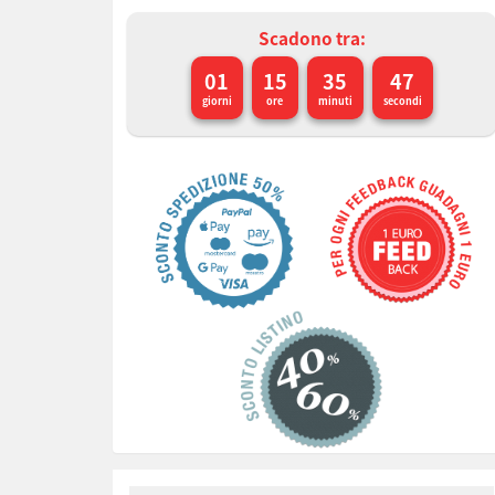
Scadono tra:
01
15
35
46
giorni
ore
minuti
secondi