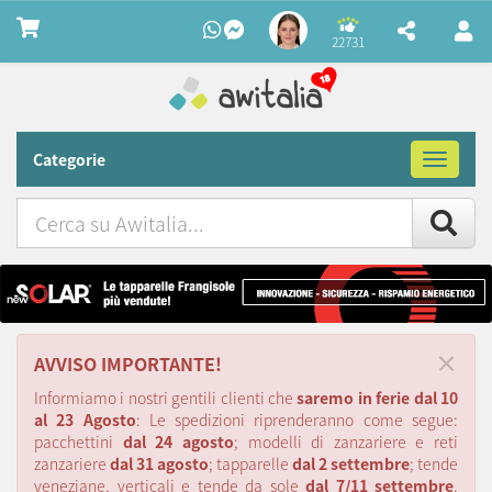
22731
Categorie
Toggle
navigat
Cerca
su
Awitalia
×
AVVISO IMPORTANTE!
Informiamo i nostri gentili clienti che
saremo in ferie dal 10
al 23 Agosto
: Le spedizioni riprenderanno come segue:
pacchettini
dal 24 agosto
; modelli di zanzariere e reti
zanzariere
dal 31 agosto
; tapparelle
dal 2 settembre
; tende
veneziane, verticali e tende da sole
dal 7/11 settembre
.