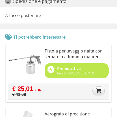
Spedizione e pagamento
Attacco posteriore
Ti potrebbero interessare
pistola per lavaggio nafta con
serbatoio alluminio maurer
Promo attiva
fino al 09/08/2026 23:59:59
€ 25,01
al pz.
€ 41,68
aerografo di precisione