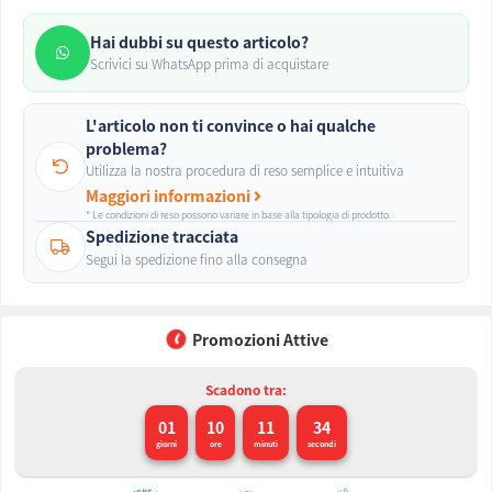
Hai dubbi su questo articolo?
Scrivici su WhatsApp prima di acquistare
L'articolo non ti convince o hai qualche
problema?
Utilizza la nostra procedura di reso semplice e intuitiva
Maggiori informazioni
* Le condizioni di reso possono variare in base alla tipologia di prodotto.
Spedizione tracciata
Segui la spedizione fino alla consegna
Promozioni Attive
Scadono tra:
01
10
11
33
giorni
ore
minuti
secondi