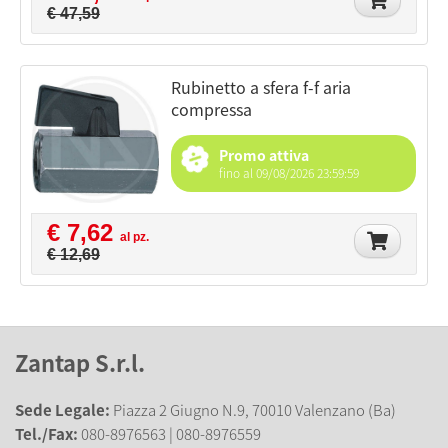
€ 47,59
rubinetto a sfera f-f aria
compressa
Promo attiva
fino al 09/08/2026 23:59:59
€ 7,62
al pz.
€ 12,69
Zantap S.r.l.
Sede Legale:
Piazza 2 Giugno N.9, 70010 Valenzano (Ba)
Tel./Fax:
080-8976563 | 080-8976559