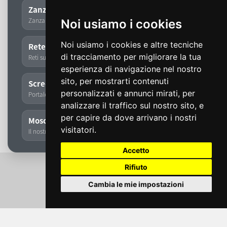
Zanzariere Fai Da Te
Zanzariere, tapparelle e tende su misura
Noi usiamo i cookies
Noi usiamo i cookies e altre tecniche
Rete Zanzariera
di tracciamento per migliorare la tua
Reti su misura e ricambi per zanzariere
esperienza di navigazione nel nostro
sito, per mostrarti contenuti
ScreenSolution
personalizzati e annunci mirati, per
Portale dedicato a zanzariere, tapparelle e tende
analizzare il traffico sul nostro sito, e
per capire da dove arrivano i nostri
Moschita
visitatori.
Il nostro storico marchio di zanzariere
Accetto
Rifiuto
Cambia le mie impostazioni