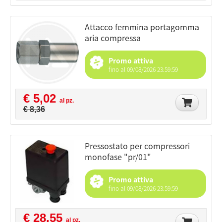
attacco femmina portagomma
aria compressa
Promo attiva
fino al 09/08/2026 23:59:59
€ 5,02
al pz.
€ 8,36
pressostato per compressori
monofase "pr/01"
Promo attiva
fino al 09/08/2026 23:59:59
€ 28,55
al pz.