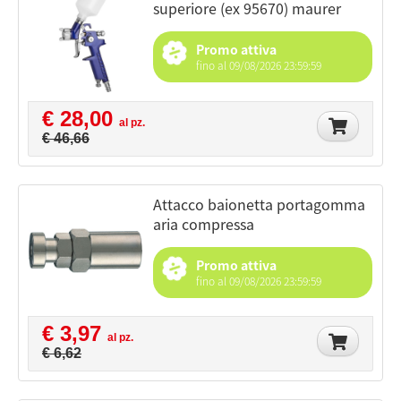
superiore (ex 95670) maurer
Promo attiva
fino al 09/08/2026 23:59:59
€ 28,00
al pz.
€ 46,66
attacco baionetta portagomma
aria compressa
Promo attiva
fino al 09/08/2026 23:59:59
€ 3,97
al pz.
€ 6,62