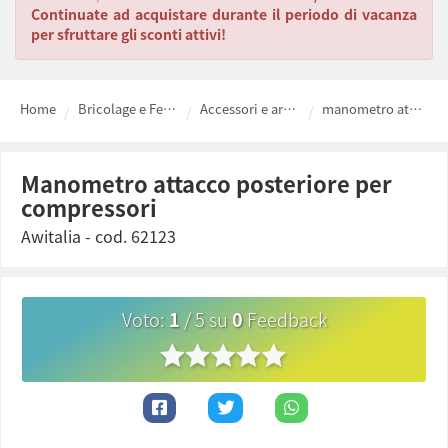
Continuate ad acquistare durante il periodo di vacanza
per sfruttare gli sconti attivi!
Home
Bricolage e Ferramenta fai da te
Accessori e articoli ad aria compressa
manometro attacco posteriore per compressori
manometro attacco posteriore per
compressori
Awitalia
- cod.
62123
Voto
:
1
/
5
su
0
Feedback