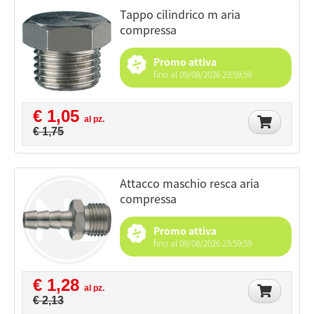
tappo cilindrico m aria
compressa
Promo attiva
fino al 09/08/2026 23:59:59
€ 1,05
al pz.
€ 1,75
attacco maschio resca aria
compressa
Promo attiva
fino al 09/08/2026 23:59:59
€ 1,28
al pz.
€ 2,13