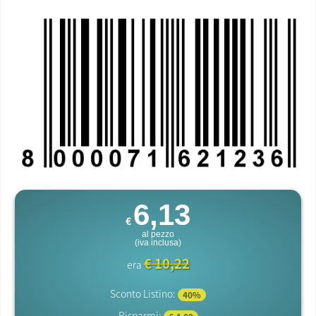
6,13
€
al pezzo
(iva inclusa)
€ 10,22
era
Sconto Listino:
40%
Risparmi: