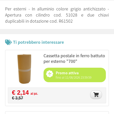
Per esterni - In alluminio colore grigio antichizzato -
Apertura con cilindro cod. 51028 e due chiavi
duplicabili in dotazione cod. R61502
Ti potrebbero interessare
cassetta postale in ferro battuto
per esterno "700"
Promo attiva
fino al 11/08/2026 23:59:59
€ 2,14
al pz.
€ 3,57