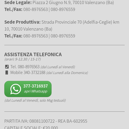
Sede Legale:
Piazza 2 Giugno N.9, 70010 Valenzano (Ba)
Tel./Fax:
080-8976563 | 080-8976559
Sede Produttiva:
Strada Provinciale 70 (Adelfia-Ceglie) km
10, 70010 Valenzano (Ba)
Tel./Fax:
080-8976563 | 080-8976559
ASSISTENZA TELEFONICA
(orari: 9-12.30 / 15-17)
Tel. 080-8976563
(dal Lunedì al Venerdì)
Mobile 340-3732188
(dal Lunedì alla Domenica)
377-3716937
apri Whatsapp
(dal Lunedì al Venerdì, solo Msg testuali)
PARTITA IVA: 08081100722 - REA BA-602955
CAPITALE SOCIALE: €20.000