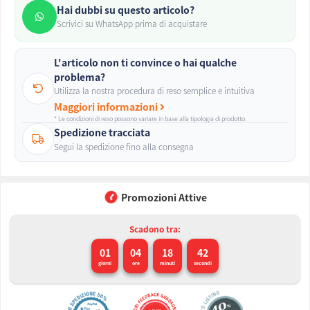
Hai dubbi su questo articolo?
Scrivici su WhatsApp prima di acquistare
L'articolo non ti convince o hai qualche
problema?
Utilizza la nostra procedura di reso semplice e intuitiva
Maggiori informazioni
* Le condizioni di reso possono variare in base alla tipologia di prodotto.
Spedizione tracciata
Segui la spedizione fino alla consegna
Promozioni Attive
Scadono tra:
01
04
18
41
giorni
ore
minuti
secondi