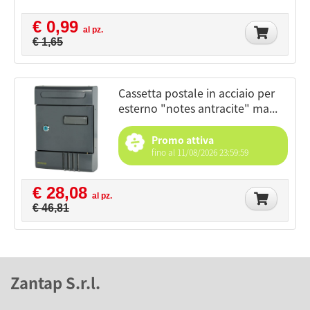
€ 0,99
al pz.
€ 1,65
cassetta postale in acciaio per
esterno "notes antracite" ma...
Promo attiva
fino al 11/08/2026 23:59:59
€ 28,08
al pz.
€ 46,81
Zantap S.r.l.