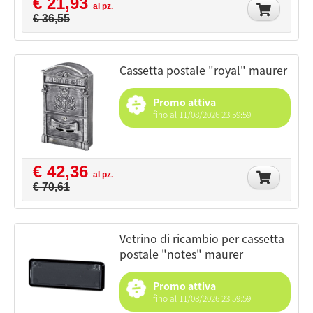
€ 21,93
al pz.
€ 36,55
cassetta postale "royal" maurer
Promo attiva
fino al 11/08/2026 23:59:59
€ 42,36
al pz.
€ 70,61
vetrino di ricambio per cassetta
postale "notes" maurer
Promo attiva
fino al 11/08/2026 23:59:59