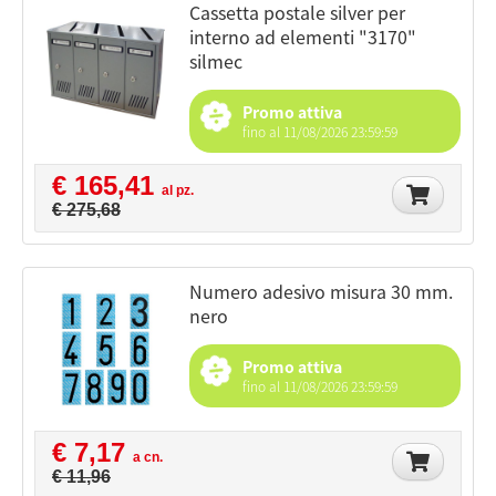
cassetta postale silver per
interno ad elementi "3170"
silmec
Promo attiva
fino al 11/08/2026 23:59:59
€ 165,41
al pz.
€ 275,68
numero adesivo misura 30 mm.
nero
Promo attiva
fino al 11/08/2026 23:59:59
€ 7,17
a cn.
€ 11,96