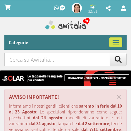
22731
Categorie
Toggle
navigat
Cerca
su
Awitalia
×
AVVISO IMPORTANTE!
Informiamo i nostri gentili clienti che
saremo in ferie dal 10
al 23 Agosto
: Le spedizioni riprenderanno come segue:
pacchettini
dal 24 agosto
; modelli di zanzariere e reti
zanzariere
dal 31 agosto
; tapparelle
dal 2 settembre
; tende
veneziane, verticali e tende da sole
dal 7/11 settembre
.