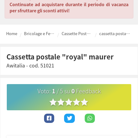
Continuate ad acquistare durante il periodo di vacanza
per sfruttare gli sconti attivi!
Home
Bricolage e Ferramenta fai da te
Cassette Postali e Bacheche
cassetta postale "royal" maurer
cassetta postale "royal" maurer
Awitalia
- cod.
51021
Voto
:
1
/
5
su
0
Feedback