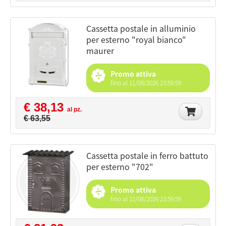
cassetta postale in alluminio
per esterno "royal bianco"
maurer
Promo attiva
fino al 11/08/2026 23:59:59
€ 38,13
al pz.
€ 63,55
cassetta postale in ferro battuto
per esterno "702"
Promo attiva
fino al 11/08/2026 23:59:59